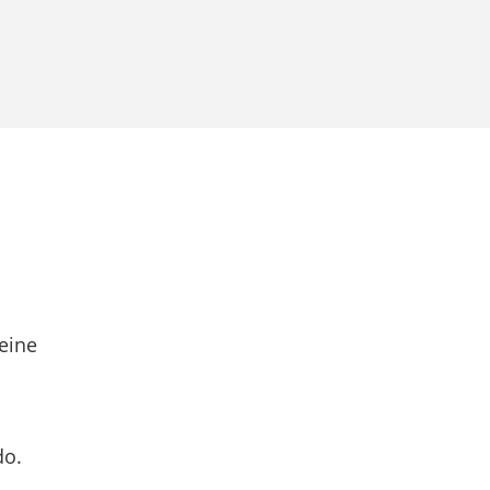
eine
do.