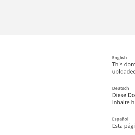
English
This dom
uploaded
Deutsch
Diese Do
Inhalte h
Español
Esta pág